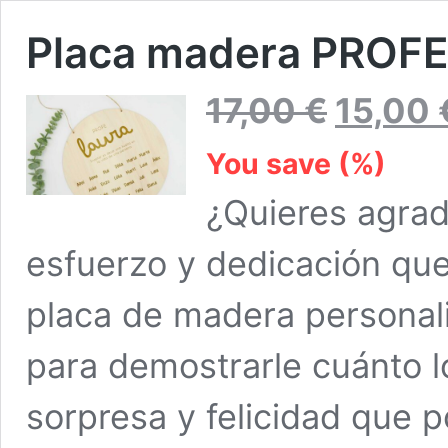
Placa madera PROFE
El
17,00
€
15,00
precio
original
You save
(
%)
era:
17,00 €.
¿Quieres agrad
esfuerzo y dedicación que
placa de madera personali
para demostrarle cuánto l
sorpresa y felicidad que 