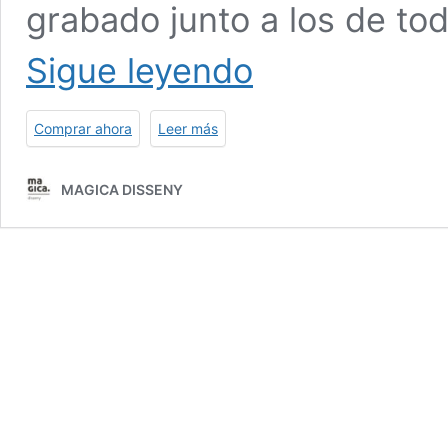
grabado junto a los de to
Placa
Sigue leyendo
madera
PROFE
con
Comprar ahora
Leer más
nombres
MAGICA DISSENY