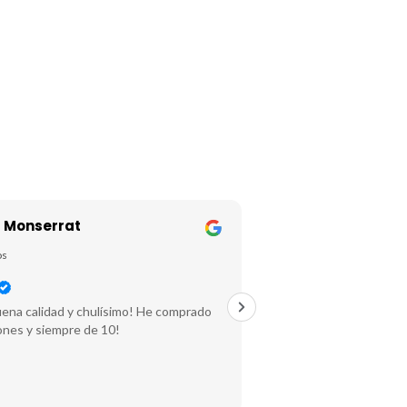
 Monserrat
Sonia Ramir
os
hace 2 años
ena calidad y chulísimo! He comprado
Productos super person
ones y siempre de 10!
recomiendo 100%