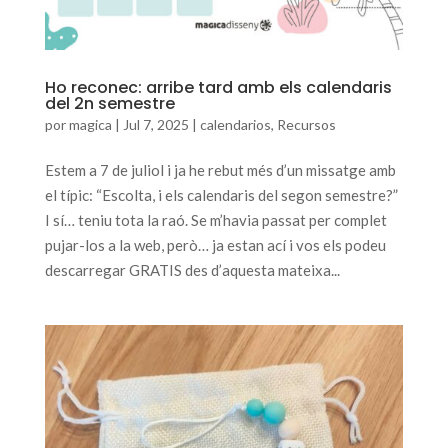
Ho reconec: arribe tard amb els calendaris
del 2n semestre
por
magica
|
Jul 7, 2025
|
calendarios
,
Recursos
Estem a 7 de juliol i ja he rebut més d’un missatge amb
el típic: “Escolta, i els calendaris del segon semestre?”
I sí… teniu tota la raó. Se m’havia passat per complet
pujar-los a la web, però… ja estan ací i vos els podeu
descarregar GRATIS des d’aquesta mateixa...