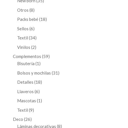
35
New born
35
productos
8
Otros
8
productos
18
Packs bebé
18
productos
6
Sellos
6
productos
34
Textil
34
productos
2
Vinilos
2
productos
59
Complementos
59
1
productos
Bisutería
1
producto
31
Bolsos y mochilas
31
productos
18
Detalles
18
productos
6
Llaveros
6
productos
1
Mascotas
1
producto
9
Textil
9
productos
26
Deco
26
productos
8
Láminas decorativas
8