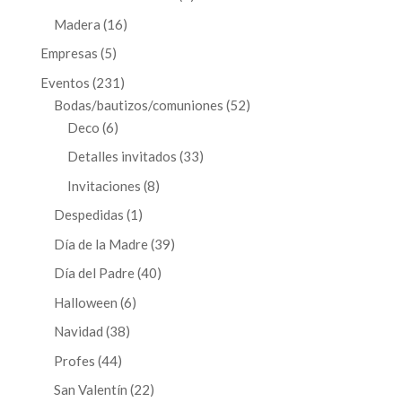
productos
16
Madera
16
productos
5
Empresas
5
productos
231
Eventos
231
productos
52
Bodas/bautizos/comuniones
52
6
productos
Deco
6
productos
33
Detalles invitados
33
productos
8
Invitaciones
8
productos
1
Despedidas
1
producto
39
Día de la Madre
39
productos
40
Día del Padre
40
productos
6
Halloween
6
productos
38
Navidad
38
productos
44
Profes
44
productos
22
San Valentín
22