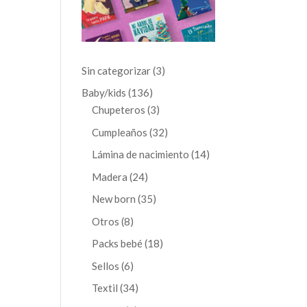
3
Sin categorizar
3
productos
136
Baby/kids
136
productos
3
Chupeteros
3
productos
32
Cumpleaños
32
productos
14
Lámina de nacimiento
14
productos
24
Madera
24
productos
35
New born
35
productos
8
Otros
8
productos
18
Packs bebé
18
productos
6
Sellos
6
productos
34
Textil
34
productos