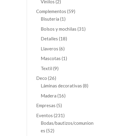
2
Vinilos
2
productos
59
Complementos
59
1
productos
Bisutería
1
producto
31
Bolsos y mochilas
31
productos
18
Detalles
18
productos
6
Llaveros
6
productos
1
Mascotas
1
producto
9
Textil
9
productos
26
Deco
26
productos
8
Láminas decorativas
8
productos
16
Madera
16
productos
5
Empresas
5
productos
231
Eventos
231
productos
Bodas/bautizos/comunion
52
es
52