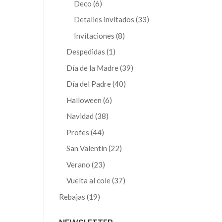
productos
6
Deco
6
productos
33
Detalles invitados
33
productos
8
Invitaciones
8
productos
1
Despedidas
1
producto
39
Día de la Madre
39
productos
40
Día del Padre
40
productos
6
Halloween
6
productos
38
Navidad
38
productos
44
Profes
44
productos
22
San Valentín
22
productos
23
Verano
23
productos
37
Vuelta al cole
37
productos
19
Rebajas
19
productos