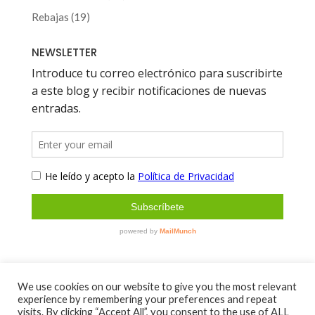
productos
19
Rebajas
19
productos
NEWSLETTER
We use cookies on our website to give you the most relevant
experience by remembering your preferences and repeat
Sobre mí
Contacto
visits. By clicking “Accept All”, you consent to the use of ALL