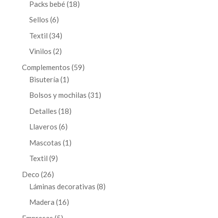
18
Packs bebé
18
productos
6
Sellos
6
productos
34
Textil
34
productos
2
Vinilos
2
productos
59
Complementos
59
1
productos
Bisutería
1
producto
31
Bolsos y mochilas
31
productos
18
Detalles
18
productos
6
Llaveros
6
productos
1
Mascotas
1
producto
9
Textil
9
productos
26
Deco
26
productos
8
Láminas decorativas
8
productos
16
Madera
16
productos
5
Empresas
5