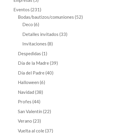
productos
231
Eventos
231
productos
52
Bodas/bautizos/comuniones
52
6
productos
Deco
6
productos
33
Detalles invitados
33
productos
8
Invitaciones
8
productos
1
Despedidas
1
producto
39
Día de la Madre
39
productos
40
Día del Padre
40
productos
6
Halloween
6
productos
38
Navidad
38
productos
44
Profes
44
productos
22
San Valentín
22
productos
23
Verano
23
productos
37
Vuelta al cole
37