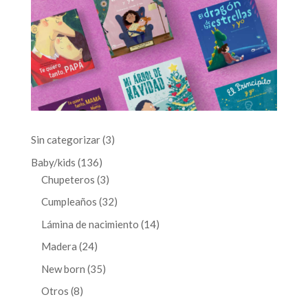
3
Sin categorizar
3
productos
136
Baby/kids
136
productos
3
Chupeteros
3
productos
32
Cumpleaños
32
productos
14
Lámina de nacimiento
14
productos
24
Madera
24
productos
35
New born
35
productos
8
Otros
8
productos