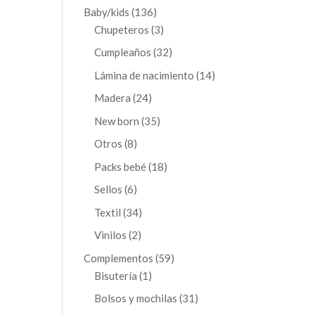
productos
136
Baby/kids
136
productos
3
Chupeteros
3
productos
32
Cumpleaños
32
productos
14
Lámina de nacimiento
14
productos
24
Madera
24
productos
35
New born
35
productos
8
Otros
8
productos
18
Packs bebé
18
productos
6
Sellos
6
productos
34
Textil
34
productos
2
Vinilos
2
productos
59
Complementos
59
1
productos
Bisutería
1
producto
31
Bolsos y mochilas
31