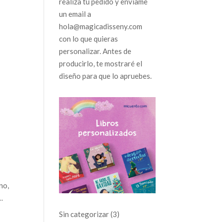
realiza tu pedido y envíame
un email a
hola@magicadisseny.com
con lo que quieras
personalizar. Antes de
producirlo, te mostraré el
diseño para que lo apruebes.
u
h
no,
…
3
Sin categorizar
3