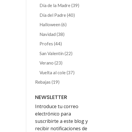
producto
39
Día de la Madre
39
productos
40
Día del Padre
40
productos
6
Halloween
6
productos
38
Navidad
38
productos
44
Profes
44
productos
22
San Valentín
22
productos
23
Verano
23
productos
37
Vuelta al cole
37
productos
19
Rebajas
19
productos
NEWSLETTER