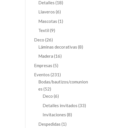
productos
18
Detalles
18
productos
6
Llaveros
6
productos
1
Mascotas
1
producto
9
Textil
9
productos
26
Deco
26
productos
8
Láminas decorativas
8
productos
16
Madera
16
productos
5
Empresas
5
productos
231
Eventos
231
productos
Bodas/bautizos/comunion
52
es
52
productos
6
Deco
6
productos
33
Detalles invitados
33
productos
8
Invitaciones
8
productos
1
Despedidas
1