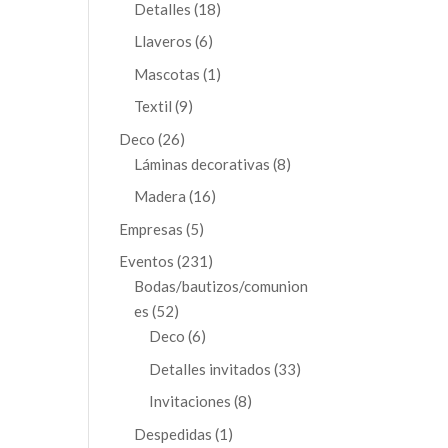
productos
18
Detalles
18
productos
6
Llaveros
6
productos
1
Mascotas
1
producto
9
Textil
9
productos
26
Deco
26
productos
8
Láminas decorativas
8
productos
16
Madera
16
productos
5
Empresas
5
productos
231
Eventos
231
productos
Bodas/bautizos/comunion
52
es
52
productos
6
Deco
6
productos
33
Detalles invitados
33
productos
8
Invitaciones
8
productos
1
Despedidas
1