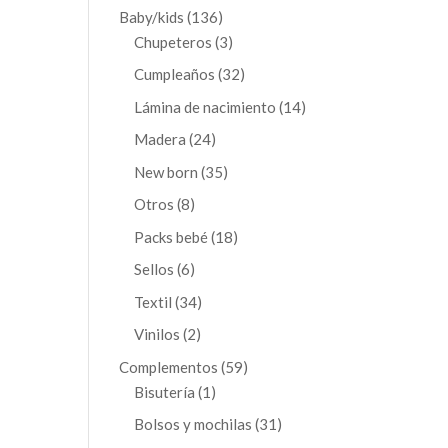
productos
136
Baby/kids
136
productos
3
Chupeteros
3
productos
32
Cumpleaños
32
productos
14
Lámina de nacimiento
14
productos
24
Madera
24
productos
35
New born
35
productos
8
Otros
8
productos
18
Packs bebé
18
productos
6
Sellos
6
productos
34
Textil
34
productos
2
Vinilos
2
productos
59
Complementos
59
1
productos
Bisutería
1
producto
31
Bolsos y mochilas
31