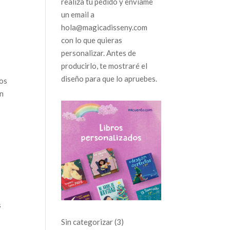
realiza tu pedido y envíame
un email a
hola@magicadisseny.com
con lo que quieras
personalizar. Antes de
producirlo, te mostraré el
diseño para que lo apruebes.
mos
un
s
3
Sin categorizar
3