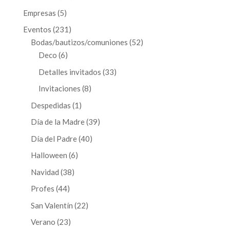
productos
5
Empresas
5
productos
231
Eventos
231
productos
52
Bodas/bautizos/comuniones
52
6
productos
Deco
6
productos
33
Detalles invitados
33
productos
8
Invitaciones
8
productos
1
Despedidas
1
producto
39
Día de la Madre
39
productos
40
Día del Padre
40
productos
6
Halloween
6
productos
38
Navidad
38
productos
44
Profes
44
productos
22
San Valentín
22
productos
23
Verano
23