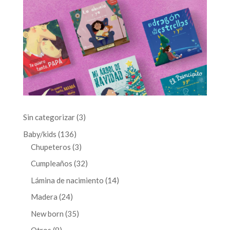
3
Sin categorizar
3
productos
136
Baby/kids
136
productos
3
Chupeteros
3
productos
32
Cumpleaños
32
productos
14
Lámina de nacimiento
14
productos
24
Madera
24
productos
35
New born
35
productos
8