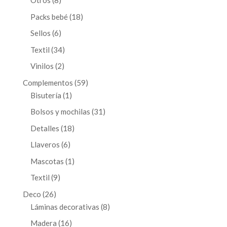
Otros
8
productos
18
Packs bebé
18
productos
6
Sellos
6
productos
34
Textil
34
productos
2
Vinilos
2
productos
59
Complementos
59
1
productos
Bisutería
1
producto
31
Bolsos y mochilas
31
productos
18
Detalles
18
productos
6
Llaveros
6
productos
1
Mascotas
1
producto
9
Textil
9
productos
26
Deco
26
productos
8
Láminas decorativas
8
productos
16
Madera
16