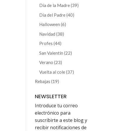
producto
39
Día de la Madre
39
productos
40
Día del Padre
40
productos
6
Halloween
6
productos
38
Navidad
38
productos
44
Profes
44
productos
22
San Valentín
22
productos
23
Verano
23
productos
37
Vuelta al cole
37
productos
19
Rebajas
19
productos
NEWSLETTER