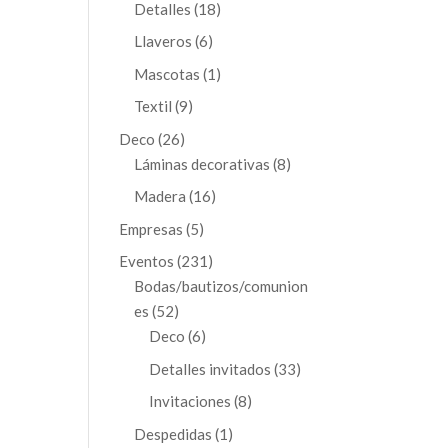
productos
18
Detalles
18
productos
6
Llaveros
6
productos
1
Mascotas
1
producto
9
Textil
9
productos
26
Deco
26
productos
8
Láminas decorativas
8
productos
16
Madera
16
productos
5
Empresas
5
productos
231
Eventos
231
productos
Bodas/bautizos/comunion
52
es
52
productos
6
Deco
6
productos
33
Detalles invitados
33
productos
8
Invitaciones
8
productos
1
Despedidas
1