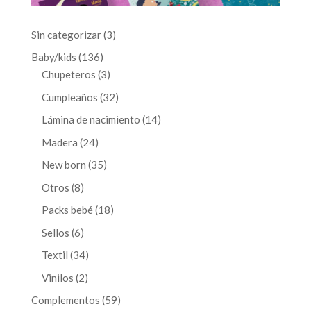
3
Sin categorizar
3
productos
136
Baby/kids
136
productos
3
Chupeteros
3
productos
32
Cumpleaños
32
productos
14
Lámina de nacimiento
14
productos
24
Madera
24
productos
35
New born
35
productos
8
Otros
8
productos
18
Packs bebé
18
productos
6
Sellos
6
productos
34
Textil
34
productos
2
Vinilos
2
productos
59
Complementos
59