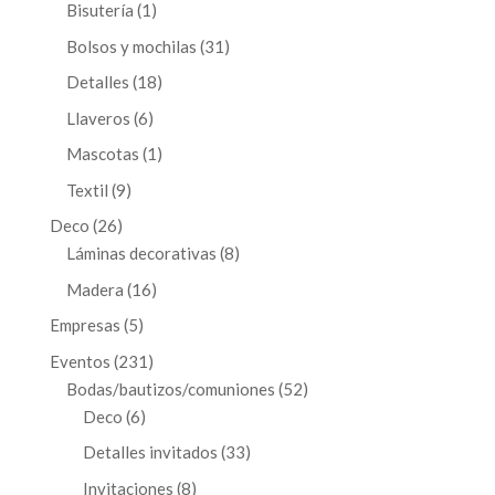
1
productos
Bisutería
1
producto
31
Bolsos y mochilas
31
productos
18
Detalles
18
productos
6
Llaveros
6
productos
1
Mascotas
1
producto
9
Textil
9
productos
26
Deco
26
productos
8
Láminas decorativas
8
productos
16
Madera
16
productos
5
Empresas
5
productos
231
Eventos
231
productos
52
Bodas/bautizos/comuniones
52
6
productos
Deco
6
productos
33
Detalles invitados
33
productos
8
Invitaciones
8