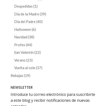
productos
1
Despedidas
1
producto
39
Día de la Madre
39
productos
40
Día del Padre
40
productos
6
Halloween
6
productos
38
Navidad
38
productos
44
Profes
44
productos
22
San Valentín
22
productos
23
Verano
23
productos
37
Vuelta al cole
37
productos
19
Rebajas
19
productos
NEWSLETTER