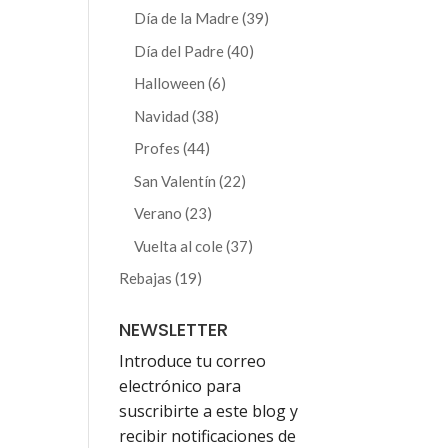
producto
39
Día de la Madre
39
productos
40
Día del Padre
40
productos
6
Halloween
6
productos
38
Navidad
38
productos
44
Profes
44
productos
22
San Valentín
22
productos
23
Verano
23
productos
37
Vuelta al cole
37
productos
19
Rebajas
19
productos
NEWSLETTER