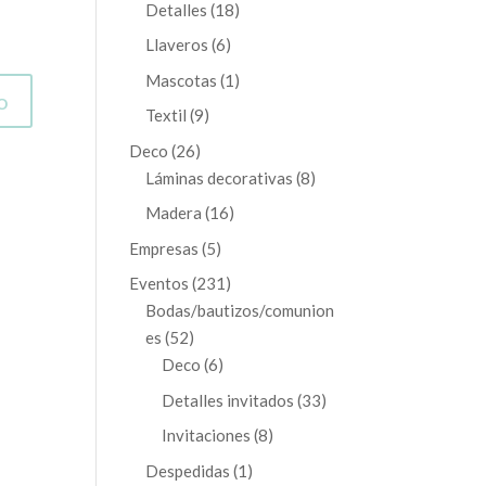
productos
18
Detalles
18
productos
6
Llaveros
6
productos
1
Mascotas
1
producto
9
Textil
9
productos
26
Deco
26
productos
8
Láminas decorativas
8
productos
16
Madera
16
productos
5
Empresas
5
productos
231
Eventos
231
productos
Bodas/bautizos/comunion
52
es
52
productos
6
Deco
6
productos
33
Detalles invitados
33
productos
8
Invitaciones
8
productos
1
Despedidas
1