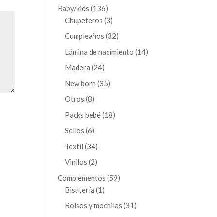
productos
136
Baby/kids
136
productos
3
Chupeteros
3
productos
32
Cumpleaños
32
productos
14
Lámina de nacimiento
14
productos
24
Madera
24
productos
35
New born
35
productos
8
Otros
8
productos
18
Packs bebé
18
productos
6
Sellos
6
productos
34
Textil
34
productos
2
Vinilos
2
productos
59
Complementos
59
1
productos
Bisutería
1
producto
31
Bolsos y mochilas
31