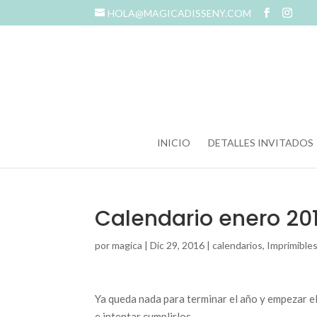
HOLA@MAGICADISSENY.COM
INICIO
DETALLES INVITADOS
Calendario enero 20
por
magica
|
Dic 29, 2016
|
calendarios
,
Imprimible
Ya queda nada para terminar el año y empezar e
e intentar cumplirlos.