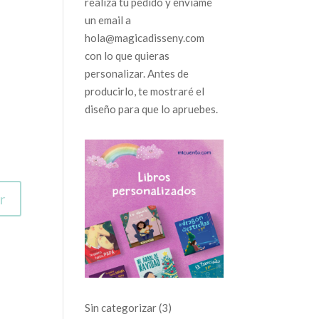
realiza tu pedido y envíame
un email a
hola@magicadisseny.com
con lo que quieras
personalizar. Antes de
producirlo, te mostraré el
diseño para que lo apruebes.
r
3
Sin categorizar
3