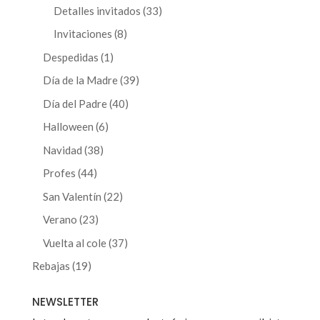
productos
33
Detalles invitados
33
productos
8
Invitaciones
8
productos
1
Despedidas
1
producto
39
Día de la Madre
39
productos
40
Día del Padre
40
productos
6
Halloween
6
productos
38
Navidad
38
productos
44
Profes
44
productos
22
San Valentín
22
productos
23
Verano
23
productos
37
Vuelta al cole
37
productos
19
Rebajas
19
productos
NEWSLETTER