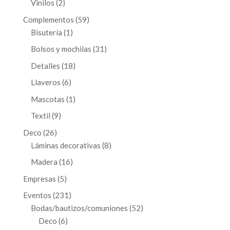
2
Vinilos
2
productos
59
Complementos
59
1
productos
Bisutería
1
producto
31
Bolsos y mochilas
31
productos
18
Detalles
18
productos
6
Llaveros
6
productos
1
Mascotas
1
producto
9
Textil
9
productos
26
Deco
26
productos
8
Láminas decorativas
8
productos
16
Madera
16
productos
5
Empresas
5
productos
231
Eventos
231
productos
52
Bodas/bautizos/comuniones
52
6
productos
Deco
6