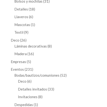
31
Bolsos y mochilas
31
productos
18
Detalles
18
productos
6
Llaveros
6
productos
1
Mascotas
1
producto
9
Textil
9
productos
26
Deco
26
productos
8
Láminas decorativas
8
productos
16
Madera
16
productos
5
Empresas
5
productos
231
Eventos
231
productos
52
Bodas/bautizos/comuniones
52
6
productos
Deco
6
productos
33
Detalles invitados
33
productos
8
Invitaciones
8
productos
1
Despedidas
1