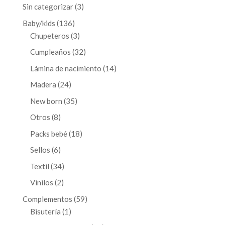
3
Sin categorizar
3
productos
136
Baby/kids
136
productos
3
Chupeteros
3
productos
32
Cumpleaños
32
productos
14
Lámina de nacimiento
14
productos
24
Madera
24
productos
35
New born
35
productos
8
Otros
8
productos
18
Packs bebé
18
productos
6
Sellos
6
productos
34
Textil
34
productos
2
Vinilos
2
productos
59
Complementos
59
1
productos
Bisutería
1
producto