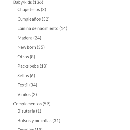
136
Baby/kids
136
productos
3
Chupeteros
3
productos
32
Cumpleaños
32
productos
14
Lámina de nacimiento
14
productos
24
Madera
24
productos
35
New born
35
productos
8
Otros
8
productos
18
Packs bebé
18
productos
6
Sellos
6
productos
34
Textil
34
productos
2
Vinilos
2
productos
59
Complementos
59
1
productos
Bisutería
1
producto
31
Bolsos y mochilas
31
productos
18
Detalles
18