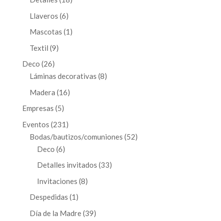
productos
6
Llaveros
6
productos
1
Mascotas
1
producto
9
Textil
9
productos
26
Deco
26
productos
8
Láminas decorativas
8
productos
16
Madera
16
productos
5
Empresas
5
productos
231
Eventos
231
productos
52
Bodas/bautizos/comuniones
52
6
productos
Deco
6
productos
33
Detalles invitados
33
productos
8
Invitaciones
8
productos
1
Despedidas
1
producto
39
Día de la Madre
39