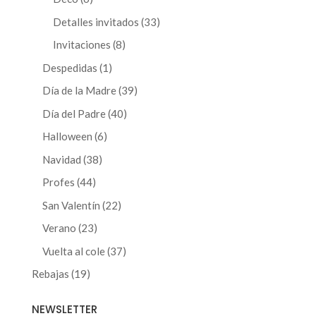
productos
33
Detalles invitados
33
productos
8
Invitaciones
8
productos
1
Despedidas
1
producto
39
Día de la Madre
39
productos
40
Día del Padre
40
productos
6
Halloween
6
productos
38
Navidad
38
productos
44
Profes
44
productos
22
San Valentín
22
productos
23
Verano
23
productos
37
Vuelta al cole
37
productos
19
Rebajas
19
productos
NEWSLETTER