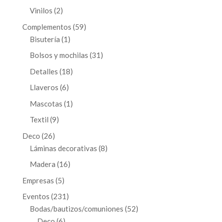
productos
2
Vinilos
2
productos
59
Complementos
59
1
productos
Bisutería
1
producto
31
Bolsos y mochilas
31
productos
18
Detalles
18
productos
6
Llaveros
6
productos
1
Mascotas
1
producto
9
Textil
9
productos
26
Deco
26
productos
8
Láminas decorativas
8
productos
16
Madera
16
productos
5
Empresas
5
productos
231
Eventos
231
productos
52
Bodas/bautizos/comuniones
52
6
productos
Deco
6