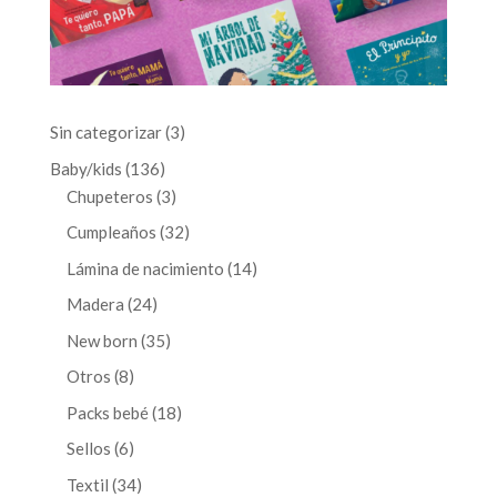
3
Sin categorizar
3
productos
136
Baby/kids
136
productos
3
Chupeteros
3
productos
32
Cumpleaños
32
productos
14
Lámina de nacimiento
14
productos
24
Madera
24
productos
35
New born
35
productos
8
Otros
8
productos
18
Packs bebé
18
productos
6
Sellos
6
productos
34
Textil
34