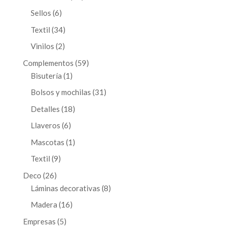
productos
6
Sellos
6
productos
34
Textil
34
productos
2
Vinilos
2
productos
59
Complementos
59
1
productos
Bisutería
1
producto
31
Bolsos y mochilas
31
productos
18
Detalles
18
productos
6
Llaveros
6
productos
1
Mascotas
1
producto
9
Textil
9
productos
26
Deco
26
productos
8
Láminas decorativas
8
productos
16
Madera
16
productos
5
Empresas
5