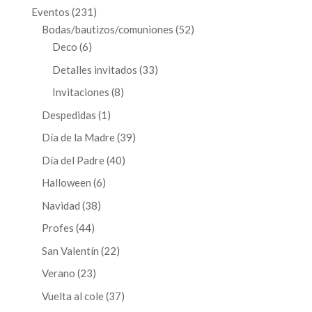
productos
231
Eventos
231
productos
52
Bodas/bautizos/comuniones
52
6
productos
Deco
6
productos
33
Detalles invitados
33
productos
8
Invitaciones
8
productos
1
Despedidas
1
producto
39
Día de la Madre
39
productos
40
Día del Padre
40
productos
6
Halloween
6
productos
38
Navidad
38
productos
44
Profes
44
productos
22
San Valentín
22
productos
23
Verano
23
productos
37
Vuelta al cole
37