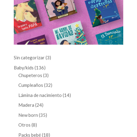
3
Sin categorizar
3
productos
136
Baby/kids
136
productos
3
Chupeteros
3
productos
32
Cumpleaños
32
productos
14
Lámina de nacimiento
14
productos
24
Madera
24
productos
35
New born
35
productos
8
Otros
8
productos
18
Packs bebé
18