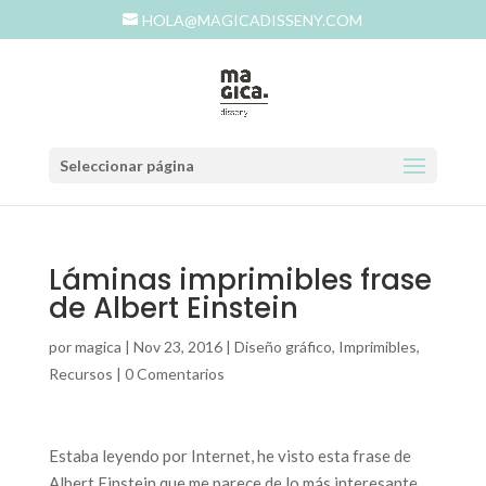
HOLA@MAGICADISSENY.COM
Seleccionar página
Láminas imprimibles frase
de Albert Einstein
por
magica
|
Nov 23, 2016
|
Diseño gráfico
,
Imprimibles
,
Recursos
|
0 Comentarios
Estaba leyendo por Internet, he visto esta frase de
Albert Einstein que me parece de lo más interesante,