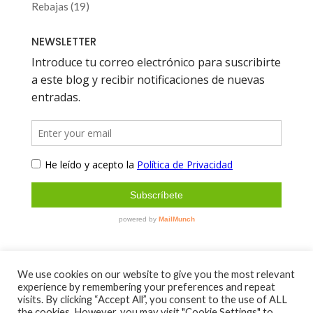
productos
19
Rebajas
19
productos
NEWSLETTER
We use cookies on our website to give you the most relevant
experience by remembering your preferences and repeat
Sobre mí
Contacto
visits. By clicking “Accept All”, you consent to the use of ALL
Aviso Legal y Política de Privacidad
the cookies. However, you may visit "Cookie Settings" to