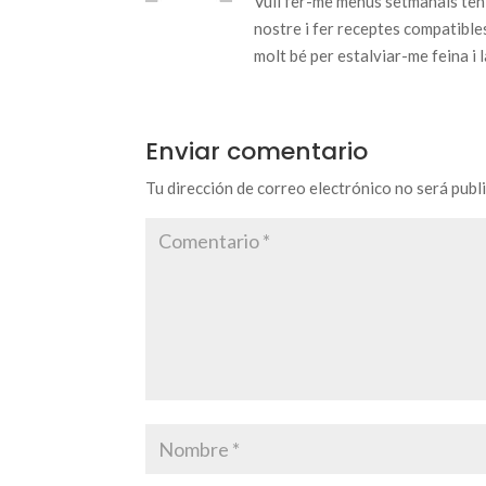
Vull fer-me menús setmanals tenin
nostre i fer receptes compatibles
molt bé per estalviar-me feina i l
Enviar comentario
Tu dirección de correo electrónico no será publ