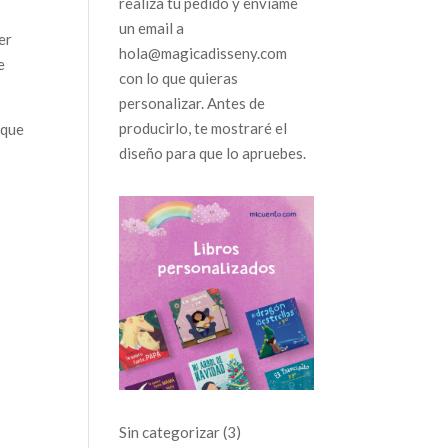
realiza tu pedido y envíame
un email a
er
hola@magicadisseny.com
e
con lo que quieras
personalizar. Antes de
producirlo, te mostraré el
 que
diseño para que lo apruebes.
3
Sin categorizar
3