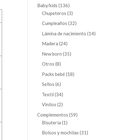
productos
136
Baby/kids
136
productos
3
Chupeteros
3
productos
32
Cumpleaños
32
productos
14
Lámina de nacimiento
14
productos
24
Madera
24
productos
35
New born
35
productos
8
Otros
8
productos
18
Packs bebé
18
productos
6
Sellos
6
productos
34
Textil
34
productos
2
Vinilos
2
productos
59
Complementos
59
1
productos
Bisutería
1
producto
31
Bolsos y mochilas
31