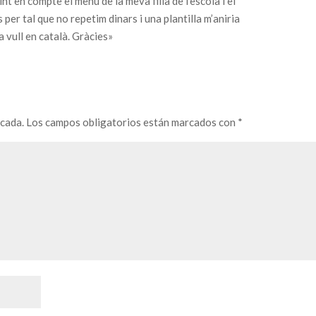
t en compte el menú de la meva filla de l’escola i el
 per tal que no repetim dinars i una plantilla m’aniria
a vull en català. Gràcies»
icada.
Los campos obligatorios están marcados con
*