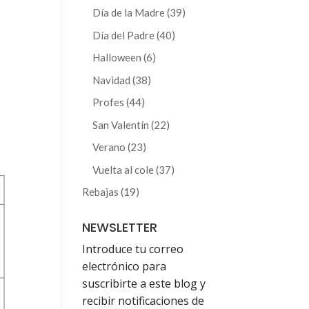
producto
39
Día de la Madre
39
productos
40
Día del Padre
40
productos
6
Halloween
6
productos
38
Navidad
38
productos
44
Profes
44
productos
22
San Valentín
22
productos
23
Verano
23
productos
37
Vuelta al cole
37
productos
19
Rebajas
19
productos
NEWSLETTER