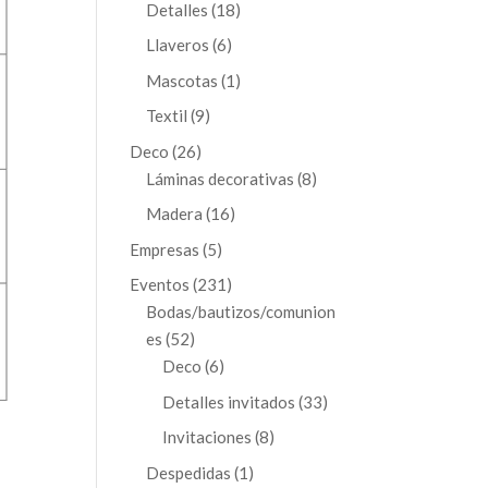
productos
18
Detalles
18
productos
6
Llaveros
6
productos
1
Mascotas
1
producto
9
Textil
9
productos
26
Deco
26
productos
8
Láminas decorativas
8
productos
16
Madera
16
productos
5
Empresas
5
productos
231
Eventos
231
productos
Bodas/bautizos/comunion
52
es
52
productos
6
Deco
6
productos
33
Detalles invitados
33
productos
8
Invitaciones
8
productos
1
Despedidas
1