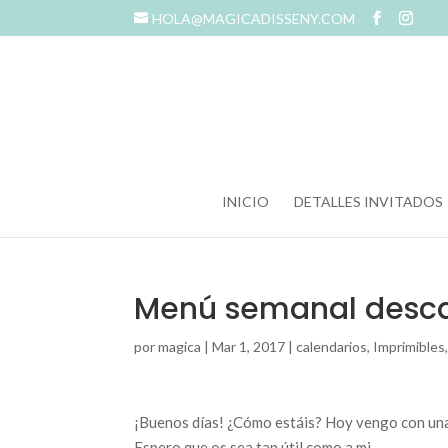
HOLA@MAGICADISSENY.COM
INICIO
DETALLES INVITADOS
Menú semanal descar
por
magica
|
Mar 1, 2017
|
calendarios
,
Imprimibles
¡Buenos días! ¿Cómo estáis? Hoy vengo con una 
Espero que os sea tan útil como a mi.