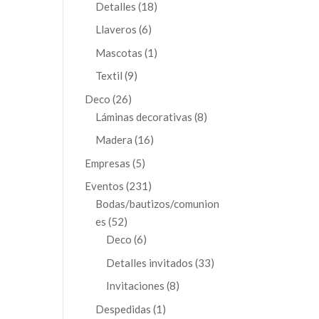
productos
18
Detalles
18
productos
6
Llaveros
6
productos
1
Mascotas
1
producto
9
Textil
9
productos
26
Deco
26
productos
8
Láminas decorativas
8
productos
16
Madera
16
productos
5
Empresas
5
productos
231
Eventos
231
productos
Bodas/bautizos/comunion
52
es
52
productos
6
Deco
6
productos
33
Detalles invitados
33
productos
8
Invitaciones
8
productos
1
Despedidas
1