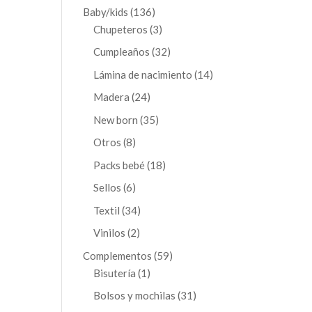
productos
136
Baby/kids
136
productos
3
Chupeteros
3
productos
32
Cumpleaños
32
productos
14
Lámina de nacimiento
14
productos
24
Madera
24
productos
35
New born
35
productos
8
Otros
8
productos
18
Packs bebé
18
productos
6
Sellos
6
productos
34
Textil
34
productos
2
Vinilos
2
productos
59
Complementos
59
1
productos
Bisutería
1
producto
31
Bolsos y mochilas
31