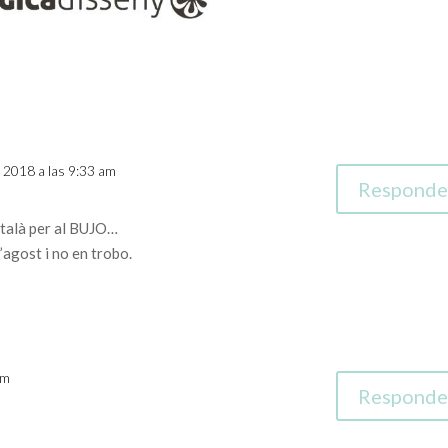
0, 2018 a las 9:33 am
Responde
atalà per al BUJO…
’agost i no en trobo.
pm
Responde