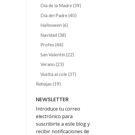
producto
39
Día de la Madre
39
productos
40
Día del Padre
40
productos
6
Halloween
6
productos
38
Navidad
38
productos
44
Profes
44
productos
22
San Valentín
22
productos
23
Verano
23
productos
37
Vuelta al cole
37
productos
19
Rebajas
19
productos
NEWSLETTER