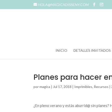
HOLA@MAGICADISSENY.COM
INICIO
DETALLES INVITADOS
Planes para hacer e
por
magica
|
Jul 17, 2018
|
Imprimibles
,
Recursos
|
¿En pleno verano y estás aburrid@ sin planes? H