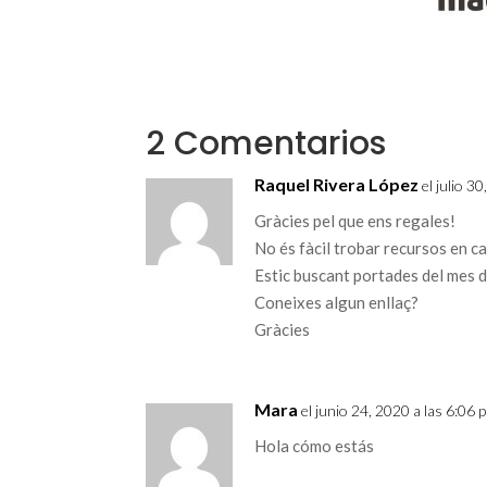
2 Comentarios
Raquel Rivera López
el julio 3
Gràcies pel que ens regales!
No és fàcil trobar recursos en c
Estic buscant portades del mes d
Coneixes algun enllaç?
Gràcies
Mara
el junio 24, 2020 a las 6:06 
Hola cómo estás