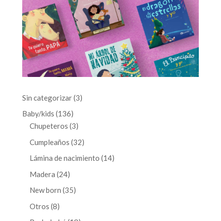
3
Sin categorizar
3
productos
136
Baby/kids
136
productos
3
Chupeteros
3
productos
32
Cumpleaños
32
productos
14
Lámina de nacimiento
14
productos
24
Madera
24
productos
35
New born
35
productos
8
Otros
8
productos