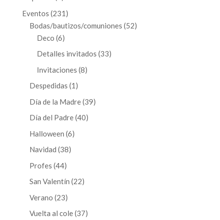
productos
231
Eventos
231
productos
52
Bodas/bautizos/comuniones
52
6
productos
Deco
6
productos
33
Detalles invitados
33
productos
8
Invitaciones
8
productos
1
Despedidas
1
producto
39
Día de la Madre
39
productos
40
Día del Padre
40
productos
6
Halloween
6
productos
38
Navidad
38
productos
44
Profes
44
productos
22
San Valentín
22
productos
23
Verano
23
productos
37
Vuelta al cole
37