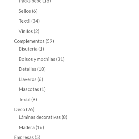
18
Packs bebé
18
productos
6
Sellos
6
productos
34
Textil
34
productos
2
Vinilos
2
productos
59
Complementos
59
1
productos
Bisutería
1
producto
31
Bolsos y mochilas
31
productos
18
Detalles
18
productos
6
Llaveros
6
productos
1
Mascotas
1
producto
9
Textil
9
productos
26
Deco
26
productos
8
Láminas decorativas
8
productos
16
Madera
16
productos
5
Empresas
5