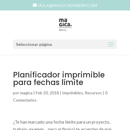
HOLA@MAGICADISSENY.COM
Seleccionar página
Planificador imprimible
para fechas límite
por
magica
|
Feb 20, 2018
|
Imprimibles
,
Recursos
|
0
Comentarios
¿Te han marcado una fecha límite para un proyecto,
trabajo, examen… pero al final ni te acuerdas de qué