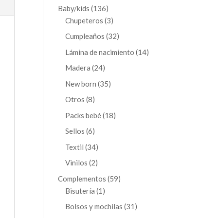
productos
136
Baby/kids
136
productos
3
Chupeteros
3
productos
32
Cumpleaños
32
productos
14
Lámina de nacimiento
14
productos
24
Madera
24
productos
35
New born
35
productos
8
Otros
8
productos
18
Packs bebé
18
productos
6
Sellos
6
productos
34
Textil
34
productos
2
Vinilos
2
productos
59
Complementos
59
1
productos
Bisutería
1
producto
31
Bolsos y mochilas
31