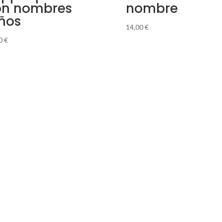
on nombres
nombre
ños
14,00
€
00
€