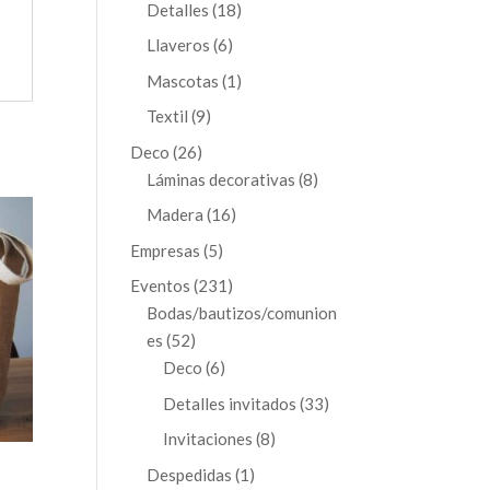
productos
18
Detalles
18
productos
6
Llaveros
6
productos
1
Mascotas
1
producto
9
Textil
9
productos
26
Deco
26
productos
8
Láminas decorativas
8
productos
16
Madera
16
productos
5
Empresas
5
productos
231
Eventos
231
productos
Bodas/bautizos/comunion
52
es
52
productos
6
Deco
6
productos
33
Detalles invitados
33
productos
8
Invitaciones
8
productos
1
Despedidas
1