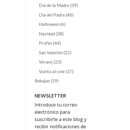
producto
39
Día de la Madre
39
productos
40
Día del Padre
40
productos
6
Halloween
6
productos
38
Navidad
38
productos
44
Profes
44
productos
22
San Valentín
22
productos
23
Verano
23
productos
37
Vuelta al cole
37
productos
19
Rebajas
19
productos
NEWSLETTER