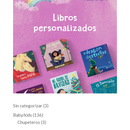
3
Sin categorizar
3
productos
136
Baby/kids
136
productos
3
Chupeteros
3
productos