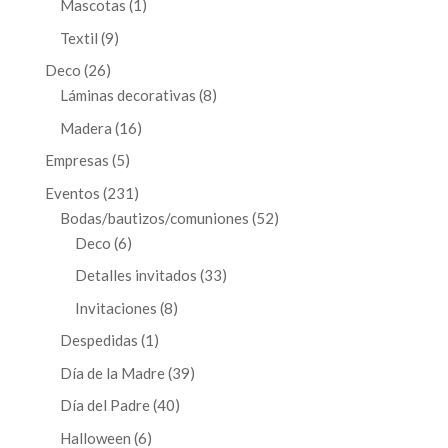
1
Mascotas
1
producto
9
Textil
9
productos
26
Deco
26
productos
8
Láminas decorativas
8
productos
16
Madera
16
productos
5
Empresas
5
productos
231
Eventos
231
productos
52
Bodas/bautizos/comuniones
52
6
productos
Deco
6
productos
33
Detalles invitados
33
productos
8
Invitaciones
8
productos
1
Despedidas
1
producto
39
Día de la Madre
39
productos
40
Día del Padre
40
productos
6
Halloween
6