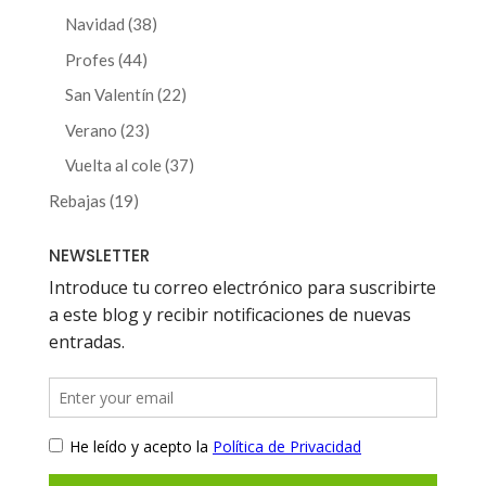
productos
38
Navidad
38
productos
44
Profes
44
productos
22
San Valentín
22
productos
23
Verano
23
productos
37
Vuelta al cole
37
productos
19
Rebajas
19
productos
NEWSLETTER