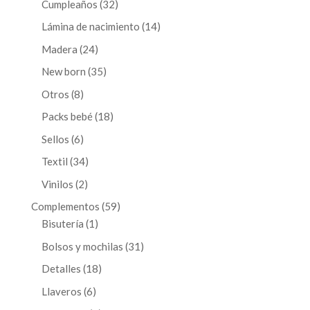
32
Cumpleaños
32
productos
14
Lámina de nacimiento
14
productos
24
Madera
24
productos
35
New born
35
productos
8
Otros
8
productos
18
Packs bebé
18
productos
6
Sellos
6
productos
34
Textil
34
productos
2
Vinilos
2
productos
59
Complementos
59
1
productos
Bisutería
1
producto
31
Bolsos y mochilas
31
productos
18
Detalles
18
productos
6
Llaveros
6
productos