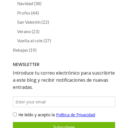
productos
38
Navidad
38
productos
44
Profes
44
productos
22
San Valentín
22
productos
23
Verano
23
productos
37
Vuelta al cole
37
productos
19
Rebajas
19
productos
NEWSLETTER