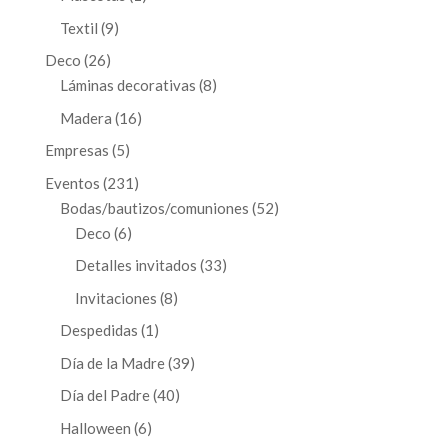
producto
9
Textil
9
productos
26
Deco
26
productos
8
Láminas decorativas
8
productos
16
Madera
16
productos
5
Empresas
5
productos
231
Eventos
231
productos
52
Bodas/bautizos/comuniones
52
6
productos
Deco
6
productos
33
Detalles invitados
33
productos
8
Invitaciones
8
productos
1
Despedidas
1
producto
39
Día de la Madre
39
productos
40
Día del Padre
40
productos
6
Halloween
6