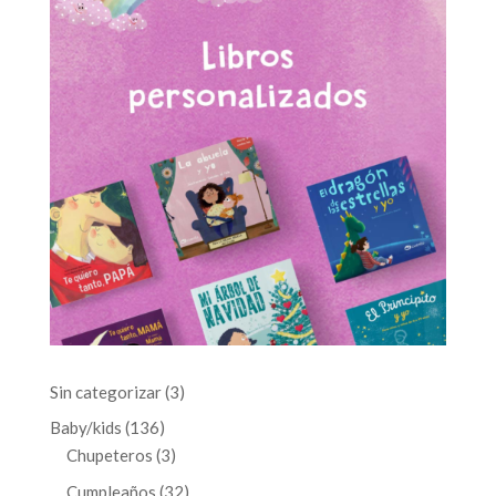
3
Sin categorizar
3
productos
136
Baby/kids
136
productos
3
Chupeteros
3
productos
32
Cumpleaños
32