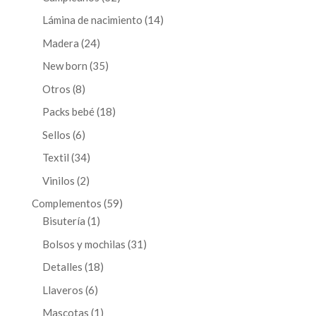
productos
14
Lámina de nacimiento
14
productos
24
Madera
24
productos
35
New born
35
productos
8
Otros
8
productos
18
Packs bebé
18
productos
6
Sellos
6
productos
34
Textil
34
productos
2
Vinilos
2
productos
59
Complementos
59
1
productos
Bisutería
1
producto
31
Bolsos y mochilas
31
productos
18
Detalles
18
productos
6
Llaveros
6
productos
1
Mascotas
1