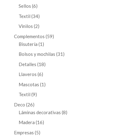
productos
6
Sellos
6
productos
34
Textil
34
productos
2
Vinilos
2
productos
59
Complementos
59
1
productos
Bisutería
1
producto
31
Bolsos y mochilas
31
productos
18
Detalles
18
productos
6
Llaveros
6
productos
1
Mascotas
1
producto
9
Textil
9
productos
26
Deco
26
productos
8
Láminas decorativas
8
productos
16
Madera
16
productos
5
Empresas
5