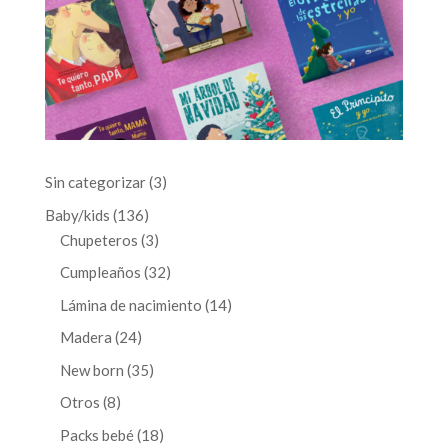
3
Sin categorizar
3
productos
136
Baby/kids
136
productos
3
Chupeteros
3
productos
32
Cumpleaños
32
productos
14
Lámina de nacimiento
14
productos
24
Madera
24
productos
35
New born
35
productos
8
Otros
8
productos
18
Packs bebé
18