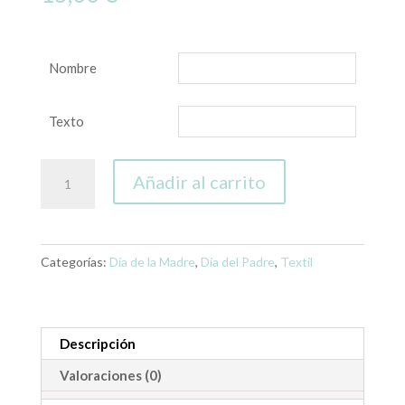
Nombre
Texto
Delantal
Añadir al carrito
"El
Rey
de
las
Categorías:
Día de la Madre
,
Día del Padre
,
Textil
BBQ"
Personalizado
cantidad
Descripción
Valoraciones (0)