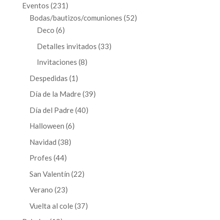
productos
231
Eventos
231
productos
52
Bodas/bautizos/comuniones
52
6
productos
Deco
6
productos
33
Detalles invitados
33
productos
8
Invitaciones
8
productos
1
Despedidas
1
producto
39
Día de la Madre
39
productos
40
Día del Padre
40
productos
6
Halloween
6
productos
38
Navidad
38
productos
44
Profes
44
productos
22
San Valentín
22
productos
23
Verano
23
productos
37
Vuelta al cole
37
productos