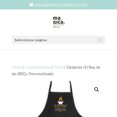
HOLA@MAGICADISSENY.COM
Seleccionar página
Inicio
/
Complementos
/
Textil
/ Delantal «El Rey de
las BBQ» Personalizado