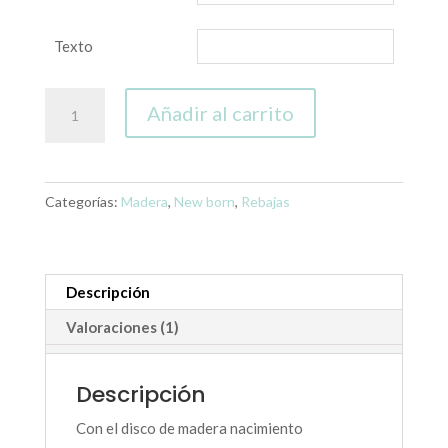
Texto
Disco
Añadir al carrito
madera
nacimiento
con
nombre
Categorías:
Madera
,
New born
,
Rebajas
en
relieve
cantidad
Descripción
Valoraciones (1)
Descripción
Con el disco de madera nacimiento