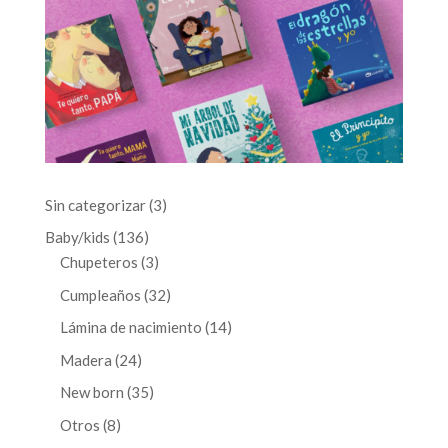
3
Sin categorizar
3
productos
136
Baby/kids
136
productos
3
Chupeteros
3
productos
32
Cumpleaños
32
productos
14
Lámina de nacimiento
14
productos
24
Madera
24
productos
35
New born
35
productos
8
Otros
8