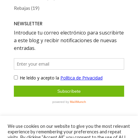
productos
19
Rebajas
19
productos
NEWSLETTER
We use cookies on our website to give you the most relevant
experience by remembering your preferences and repeat
Sobre mí
Contacto
visits. By clicking “Accept All”, you consent to the use of ALL