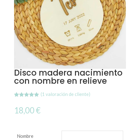
Disco madera nacimiento
con nombre en relieve
(
1
valoración de cliente)
Valorado
1
con
5.00
18,00
€
de 5 en
base a
valoración
de un
cliente
Nombre