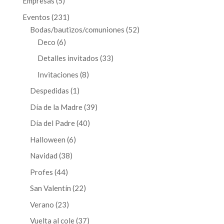
5
Empresas
5
productos
231
Eventos
231
productos
52
Bodas/bautizos/comuniones
52
6
productos
Deco
6
productos
33
Detalles invitados
33
productos
8
Invitaciones
8
productos
1
Despedidas
1
producto
39
Día de la Madre
39
productos
40
Día del Padre
40
productos
6
Halloween
6
productos
38
Navidad
38
productos
44
Profes
44
productos
22
San Valentín
22
productos
23
Verano
23
productos
37
Vuelta al cole
37