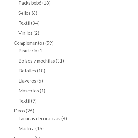
productos
18
Packs bebé
18
productos
6
Sellos
6
productos
34
Textil
34
productos
2
Vinilos
2
productos
59
Complementos
59
1
productos
Bisutería
1
producto
31
Bolsos y mochilas
31
productos
18
Detalles
18
productos
6
Llaveros
6
productos
1
Mascotas
1
producto
9
Textil
9
productos
26
Deco
26
productos
8
Láminas decorativas
8
productos
16
Madera
16
productos