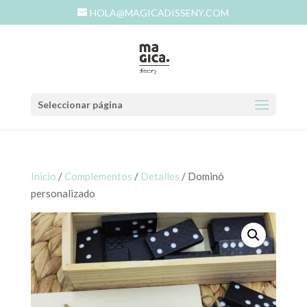
HOLA@MAGICADISSENY.COM
Seleccionar página
Inicio
/
Complementos
/
Detalles
/ Dominó
personalizado