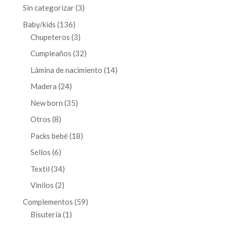
3
Sin categorizar
3
productos
136
Baby/kids
136
productos
3
Chupeteros
3
productos
32
Cumpleaños
32
productos
14
Lámina de nacimiento
14
productos
24
Madera
24
productos
35
New born
35
productos
8
Otros
8
productos
18
Packs bebé
18
productos
6
Sellos
6
productos
34
Textil
34
productos
2
Vinilos
2
productos
59
Complementos
59
1
productos
Bisutería
1
producto