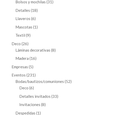
31
Bolsos y mochilas
31
productos
18
Detalles
18
productos
6
Llaveros
6
productos
1
Mascotas
1
producto
9
Textil
9
productos
26
Deco
26
productos
8
Láminas decorativas
8
productos
16
Madera
16
productos
5
Empresas
5
productos
231
Eventos
231
productos
52
Bodas/bautizos/comuniones
52
6
productos
Deco
6
productos
33
Detalles invitados
33
productos
8
Invitaciones
8
productos
1
Despedidas
1