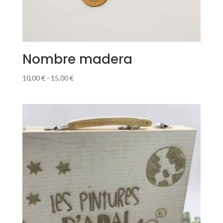
Nombre madera
Rango
10,00
€
-
15,00
€
de
precios:
desde
10,00 €
hasta
15,00 €