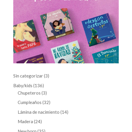
3
Sin categorizar
3
productos
136
Baby/kids
136
productos
3
Chupeteros
3
productos
32
Cumpleaños
32
productos
14
Lámina de nacimiento
14
productos
24
Madera
24
productos
35
New born
35