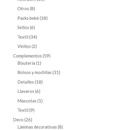
productos
8
Otros
8
productos
18
Packs bebé
18
productos
6
Sellos
6
productos
34
Textil
34
productos
2
Vinilos
2
productos
59
Complementos
59
1
productos
Bisutería
1
producto
31
Bolsos y mochilas
31
productos
18
Detalles
18
productos
6
Llaveros
6
productos
1
Mascotas
1
producto
9
Textil
9
productos
26
Deco
26
productos
8
Láminas decorativas
8