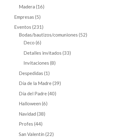
productos
16
Madera
16
productos
5
Empresas
5
productos
231
Eventos
231
productos
52
Bodas/bautizos/comuniones
52
6
productos
Deco
6
productos
33
Detalles invitados
33
productos
8
Invitaciones
8
productos
1
Despedidas
1
producto
39
Día de la Madre
39
productos
40
Día del Padre
40
productos
6
Halloween
6
productos
38
Navidad
38
productos
44
Profes
44
productos
22
San Valentín
22