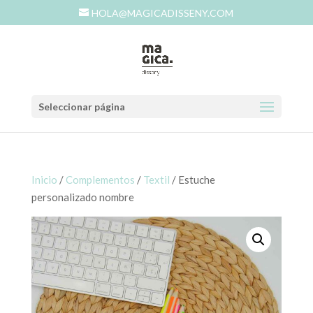
HOLA@MAGICADISSENY.COM
Seleccionar página
Inicio
/
Complementos
/
Textil
/ Estuche
personalizado nombre