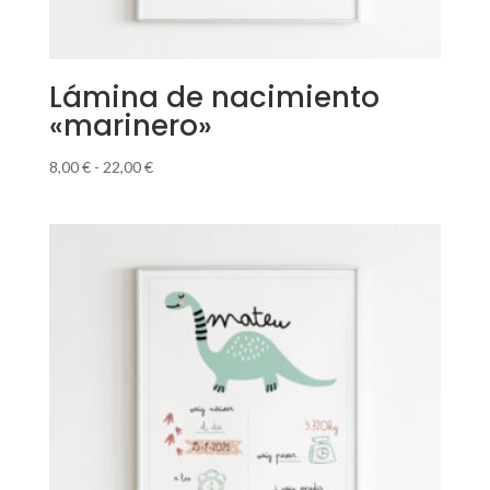
Lámina de nacimiento
«marinero»
Rango
8,00
€
-
22,00
€
de
precios:
desde
8,00 €
hasta
22,00 €