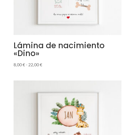
Lámina de nacimiento
«Dino»
Rango
8,00
€
-
22,00
€
de
precios:
desde
8,00 €
hasta
22,00 €