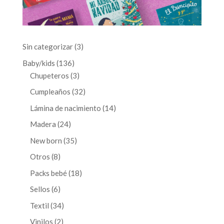
3
Sin categorizar
3
productos
136
Baby/kids
136
productos
3
Chupeteros
3
productos
32
Cumpleaños
32
productos
14
Lámina de nacimiento
14
productos
24
Madera
24
productos
35
New born
35
productos
8
Otros
8
productos
18
Packs bebé
18
productos
6
Sellos
6
productos
34
Textil
34
productos
2
Vinilos
2