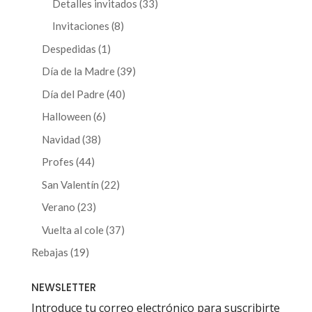
33
Detalles invitados
33
productos
8
Invitaciones
8
productos
1
Despedidas
1
producto
39
Día de la Madre
39
productos
40
Día del Padre
40
productos
6
Halloween
6
productos
38
Navidad
38
productos
44
Profes
44
productos
22
San Valentín
22
productos
23
Verano
23
productos
37
Vuelta al cole
37
productos
19
Rebajas
19
productos
NEWSLETTER