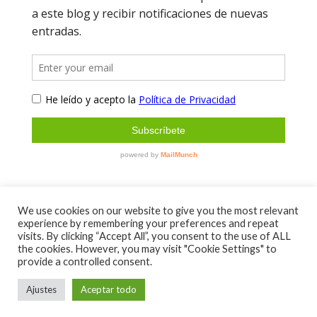
We use cookies on our website to give you the most relevant
experience by remembering your preferences and repeat
Sobre mí
Contacto
visits. By clicking “Accept All”, you consent to the use of ALL
Aviso Legal y Política de Privacidad
the cookies. However, you may visit "Cookie Settings" to
provide a controlled consent.
Condiciones de venta
Envíos y devoluciones
Ajustes
Aceptar todo
© MAGICA DISSENY 2022