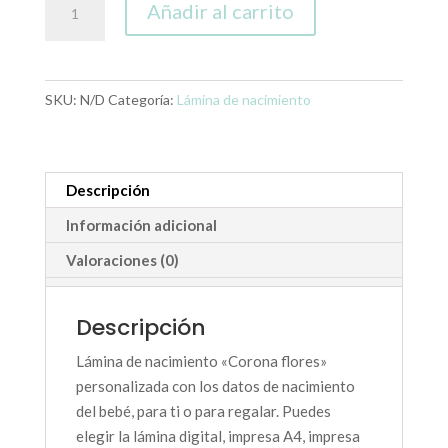
Añadir al carrito
de
nacimiento
"Corona
flores"
SKU:
N/D
Categoría:
Lámina de nacimiento
cantidad
Descripción
Información adicional
Valoraciones (0)
Descripción
Lámina de nacimiento «Corona flores»
personalizada con los datos de nacimiento
del bebé, para ti o para regalar. Puedes
elegir la lámina digital, impresa A4, impresa