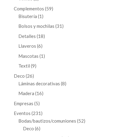
productos
59
Complementos
59
1
productos
Bisutería
1
producto
31
Bolsos y mochilas
31
productos
18
Detalles
18
productos
6
Llaveros
6
productos
1
Mascotas
1
producto
9
Textil
9
productos
26
Deco
26
productos
8
Láminas decorativas
8
productos
16
Madera
16
productos
5
Empresas
5
productos
231
Eventos
231
productos
52
Bodas/bautizos/comuniones
52
6
productos
Deco
6
productos