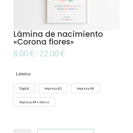
Lámina de nacimiento
«Corona flores»
Rango
8,00
€
-
22,00
€
de
precios:
desde
Lámina
8,00 €
hasta
Digital
Impresa A3
Impresa A4
22,00 €
Impresa A4 + marco
Lámina