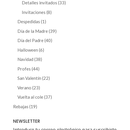
productos
33
Detalles invitados
33
productos
8
Invitaciones
8
productos
1
Despedidas
1
producto
39
Día de la Madre
39
productos
40
Día del Padre
40
productos
6
Halloween
6
productos
38
Navidad
38
productos
44
Profes
44
productos
22
San Valentín
22
productos
23
Verano
23
productos
37
Vuelta al cole
37
productos
19
Rebajas
19
productos
NEWSLETTER