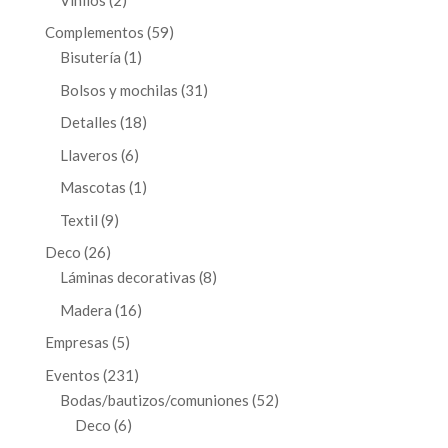
productos
59
Complementos
59
1
productos
Bisutería
1
producto
31
Bolsos y mochilas
31
productos
18
Detalles
18
productos
6
Llaveros
6
productos
1
Mascotas
1
producto
9
Textil
9
productos
26
Deco
26
productos
8
Láminas decorativas
8
productos
16
Madera
16
productos
5
Empresas
5
productos
231
Eventos
231
productos
52
Bodas/bautizos/comuniones
52
6
productos
Deco
6