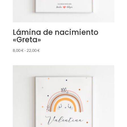
Lámina de nacimiento
«Greta»
Rango
8,00
€
-
22,00
€
de
precios:
desde
8,00 €
hasta
22,00 €