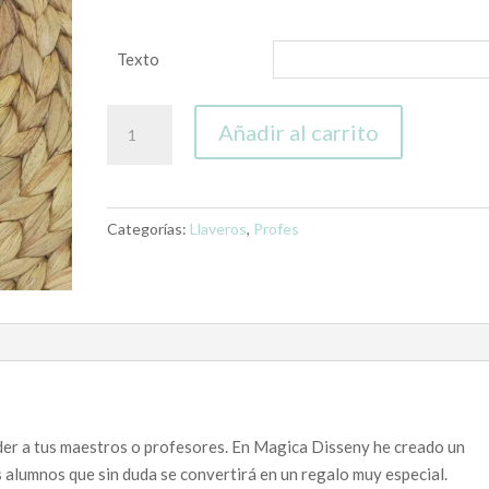
Texto
Llavero
Añadir al carrito
profe
INICIAL
con
nombres
Categorías:
Llaveros
,
Profes
alumnos
cantidad
der a tus maestros o profesores. En Magica Disseny he creado un
alumnos que sin duda se convertirá en un regalo muy especial.