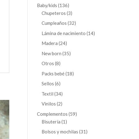
productos
136
Baby/kids
136
productos
3
Chupeteros
3
productos
32
Cumpleaños
32
productos
14
Lámina de nacimiento
14
productos
24
Madera
24
productos
35
New born
35
productos
8
Otros
8
productos
18
Packs bebé
18
productos
6
Sellos
6
productos
34
Textil
34
productos
2
Vinilos
2
productos
59
Complementos
59
1
productos
Bisutería
1
producto
31
Bolsos y mochilas
31