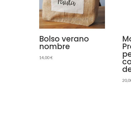
Bolso verano
Mo
nombre
Pr
pe
14,00
€
co
de
20,