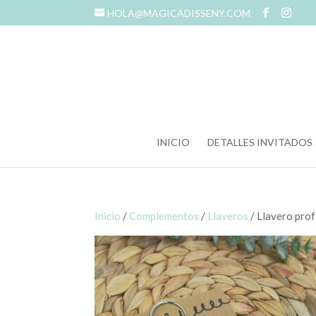
HOLA@MAGICADISSENY.COM
INICIO
DETALLES INVITADOS
Inicio
/
Complementos
/
Llaveros
/ Llavero pro