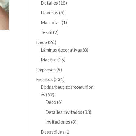
productos
18
Detalles
18
productos
6
Llaveros
6
productos
1
Mascotas
1
producto
9
Textil
9
productos
26
Deco
26
productos
8
Láminas decorativas
8
productos
16
Madera
16
productos
5
Empresas
5
productos
231
Eventos
231
productos
Bodas/bautizos/comunion
52
es
52
productos
6
Deco
6
productos
33
Detalles invitados
33
productos
8
Invitaciones
8
productos
1
Despedidas
1