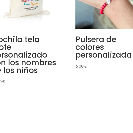
chila tela
Pulsera de
ofe
colores
rsonalizado
personalizada
n los nombres
6,00
€
 los niños
00
€