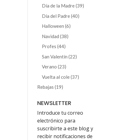
producto
39
Día de la Madre
39
productos
40
Día del Padre
40
productos
6
Halloween
6
productos
38
Navidad
38
productos
44
Profes
44
productos
22
San Valentín
22
productos
23
Verano
23
productos
37
Vuelta al cole
37
productos
19
Rebajas
19
productos
NEWSLETTER