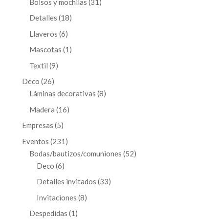
31
Bolsos y mochilas
31
productos
18
Detalles
18
productos
6
Llaveros
6
productos
1
Mascotas
1
producto
9
Textil
9
productos
26
Deco
26
productos
8
Láminas decorativas
8
productos
16
Madera
16
productos
5
Empresas
5
productos
231
Eventos
231
productos
52
Bodas/bautizos/comuniones
52
6
productos
Deco
6
productos
33
Detalles invitados
33
productos
8
Invitaciones
8
productos
1
Despedidas
1