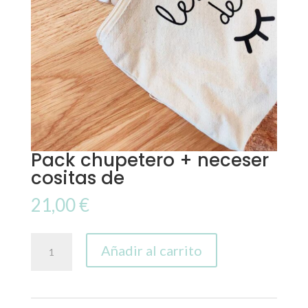
Pack chupetero + neceser
cositas de
21,00
€
Pack
Añadir al carrito
chupetero
+
neceser