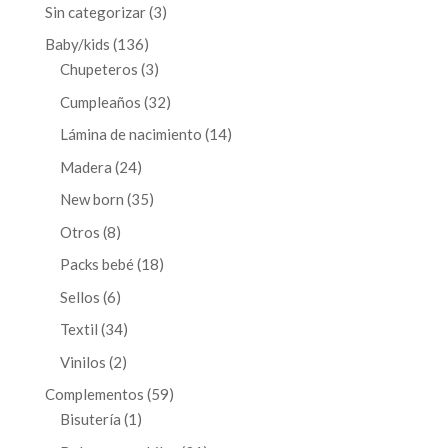
3
Sin categorizar
3
productos
136
Baby/kids
136
productos
3
Chupeteros
3
productos
32
Cumpleaños
32
productos
14
Lámina de nacimiento
14
productos
24
Madera
24
productos
35
New born
35
productos
8
Otros
8
productos
18
Packs bebé
18
productos
6
Sellos
6
productos
34
Textil
34
productos
2
Vinilos
2
productos
59
Complementos
59
1
productos
Bisutería
1
producto