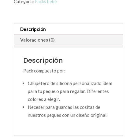
cositas
Categoría:
Packs bebé
de
cantidad
Descripción
Valoraciones (0)
Descripción
Pack compuesto por:
Chupetero de silicona personalizado ideal
para tu peque o para regalar. Diferentes
colores a elegir.
Neceser para guardas las cositas de
nuestros peques con un diseño original.