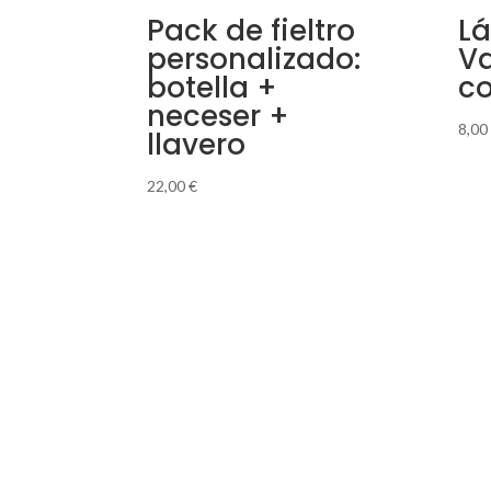
Pack de fieltro
L
personalizado:
Va
botella +
c
neceser +
8,00
llavero
22,00
€