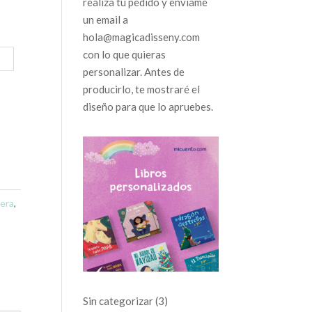
realiza tu pedido y envíame
un email a
hola@magicadisseny.com
con lo que quieras
personalizar. Antes de
producirlo, te mostraré el
diseño para que lo apruebes.
era
,
3
Sin categorizar
3