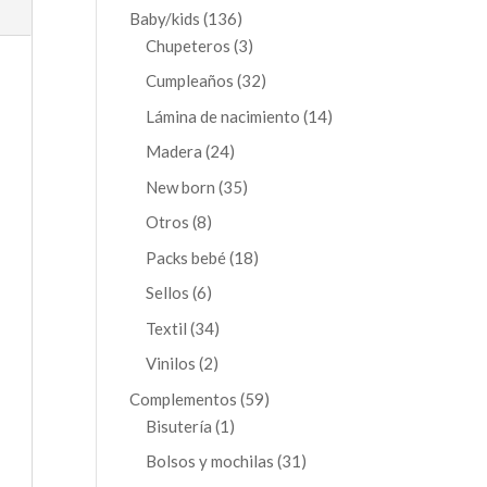
productos
136
Baby/kids
136
productos
3
Chupeteros
3
productos
32
Cumpleaños
32
productos
14
Lámina de nacimiento
14
productos
24
Madera
24
productos
35
New born
35
productos
8
Otros
8
productos
18
Packs bebé
18
productos
6
Sellos
6
productos
34
Textil
34
productos
2
Vinilos
2
productos
59
Complementos
59
1
productos
Bisutería
1
producto
31
Bolsos y mochilas
31