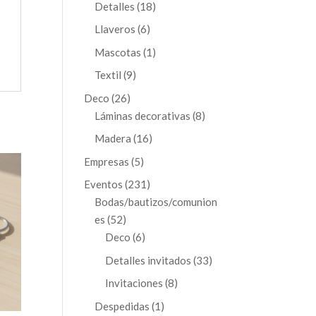
productos
18
Detalles
18
productos
6
Llaveros
6
productos
1
Mascotas
1
producto
9
Textil
9
productos
26
Deco
26
productos
8
Láminas decorativas
8
productos
16
Madera
16
productos
5
Empresas
5
productos
231
Eventos
231
productos
Bodas/bautizos/comunion
52
es
52
productos
6
Deco
6
productos
33
Detalles invitados
33
productos
8
Invitaciones
8
productos
1
Despedidas
1