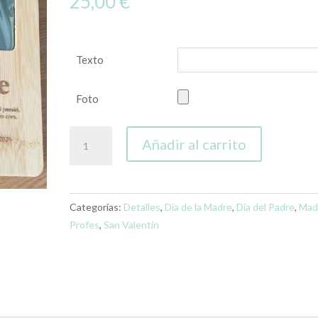
25,00
€
Texto
Foto
Portafotos
Añadir al carrito
Estación
Meteorológica
personalizado
cantidad
Categorías:
Detalles
,
Día de la Madre
,
Día del Padre
,
Mad
Profes
,
San Valentín