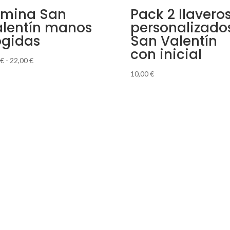
ámina San
Pack 2 llavero
lentín manos
personalizado
ogidas
San Valentín
con inicial
Rango
€
-
22,00
€
de
10,00
€
precios:
desde
8,00 €
hasta
22,00 €