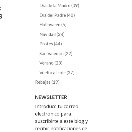
producto
39
Día de la Madre
39
s
productos
s
40
Día del Padre
40
productos
6
Halloween
6
productos
38
Navidad
38
productos
44
Profes
44
productos
22
San Valentín
22
productos
23
Verano
23
productos
37
Vuelta al cole
37
productos
19
Rebajas
19
productos
NEWSLETTER