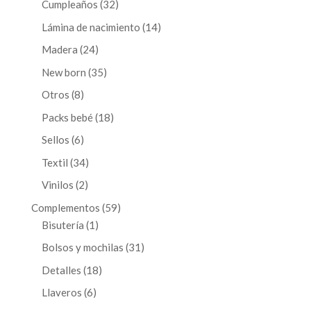
32
Cumpleaños
32
productos
14
Lámina de nacimiento
14
productos
24
Madera
24
productos
35
New born
35
productos
8
Otros
8
productos
18
Packs bebé
18
productos
6
Sellos
6
productos
34
Textil
34
productos
2
Vinilos
2
productos
59
Complementos
59
1
productos
Bisutería
1
producto
31
Bolsos y mochilas
31
productos
18
Detalles
18
productos
6
Llaveros
6
productos