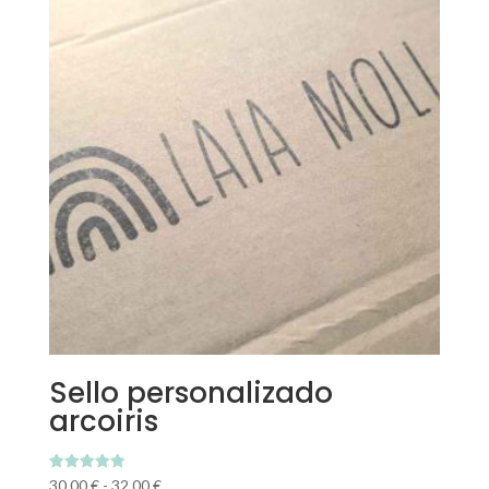
Sello personalizado
arcoiris
Valorado
Rango
30,00
€
-
32,00
€