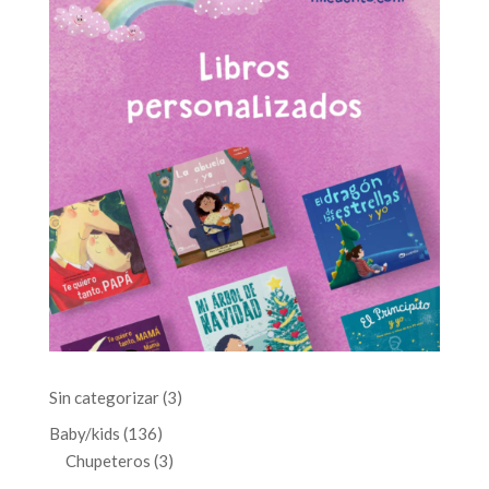
3
Sin categorizar
3
productos
136
Baby/kids
136
productos
3
Chupeteros
3
productos