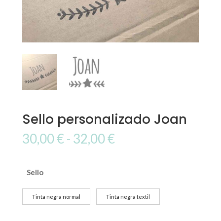
Sello personalizado Joan
Rango
30,00
€
-
32,00
€
de
precios:
desde
Sello
30,00 €
hasta
Tinta negra normal
Tinta negra textil
32,00 €