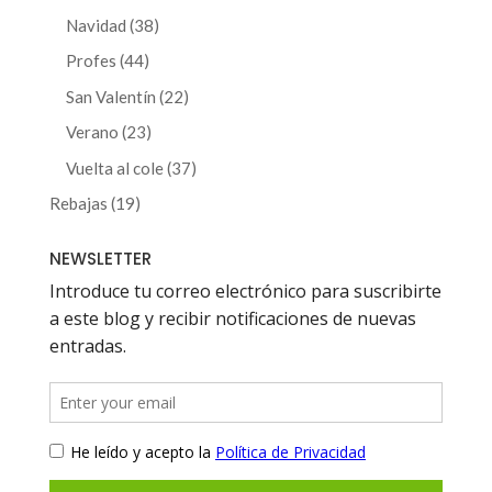
productos
38
Navidad
38
productos
44
Profes
44
productos
22
San Valentín
22
productos
23
Verano
23
productos
37
Vuelta al cole
37
productos
19
Rebajas
19
productos
NEWSLETTER