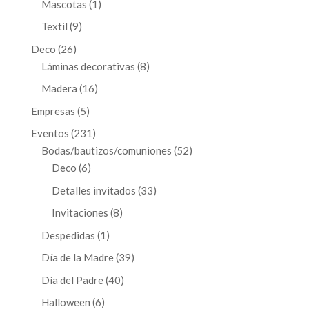
1
Mascotas
1
producto
9
Textil
9
productos
26
Deco
26
productos
8
Láminas decorativas
8
productos
16
Madera
16
productos
5
Empresas
5
productos
231
Eventos
231
productos
52
Bodas/bautizos/comuniones
52
6
productos
Deco
6
productos
33
Detalles invitados
33
productos
8
Invitaciones
8
productos
1
Despedidas
1
producto
39
Día de la Madre
39
productos
40
Día del Padre
40
productos
6
Halloween
6