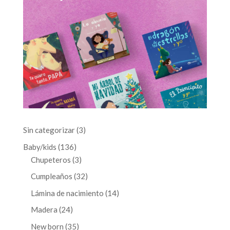
3
Sin categorizar
3
productos
136
Baby/kids
136
productos
3
Chupeteros
3
productos
32
Cumpleaños
32
productos
14
Lámina de nacimiento
14
productos
24
Madera
24
productos
35
New born
35