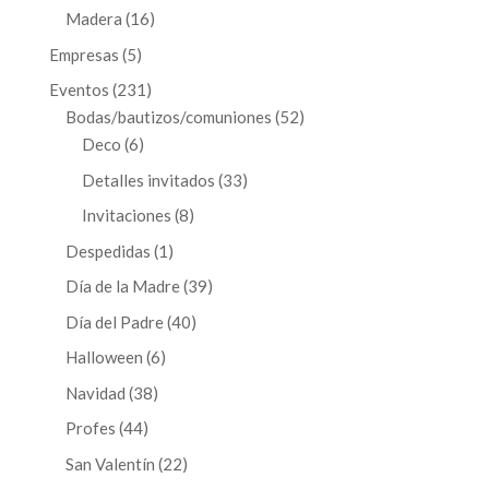
productos
16
Madera
16
productos
5
Empresas
5
productos
231
Eventos
231
productos
52
Bodas/bautizos/comuniones
52
6
productos
Deco
6
productos
33
Detalles invitados
33
productos
8
Invitaciones
8
productos
1
Despedidas
1
producto
39
Día de la Madre
39
productos
40
Día del Padre
40
productos
6
Halloween
6
productos
38
Navidad
38
productos
44
Profes
44
productos
22
San Valentín
22