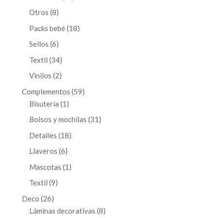
productos
8
Otros
8
productos
18
Packs bebé
18
productos
6
Sellos
6
productos
34
Textil
34
productos
2
Vinilos
2
productos
59
Complementos
59
1
productos
Bisutería
1
producto
31
Bolsos y mochilas
31
productos
18
Detalles
18
productos
6
Llaveros
6
productos
1
Mascotas
1
producto
9
Textil
9
productos
26
Deco
26
productos
8
Láminas decorativas
8